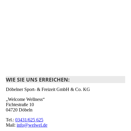
IMG_20250307_103915
WIE SIE UNS ERREICHEN:
Döbelner Sport- & Freizeit GmbH & Co. KG
„Welcome Wellness“
Fichtestraße 10
04720 Döbeln
Tel.:
03431/625 625
Mail:
info@welwel.de