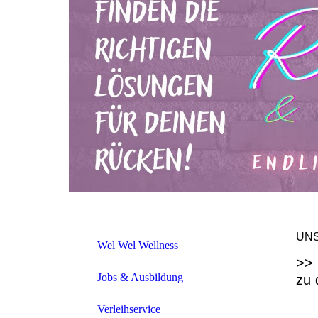
UN
Wel Wel Wellness
>> 
Jobs & Ausbildung
zu 
Verleihservice