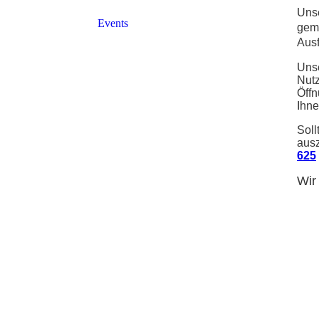
Unse
Events
gemü
Ausf
Unse
Nutz
Öffn
Ihne
Soll
ausz
625
Wir