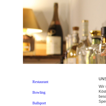
UN
Restaurant
Wir 
Köst
Bowling
beso
Spei
Ballsport